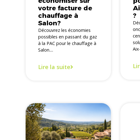
économiser sur
po
votre facture de
A
chauffage à
?
Salon?
Déc
ond
Découvrez les économies
cen
possibles en passant du gaz
sol
à la PAC pour le chauffage à
Aix
Salon....
Li
Lire la suite