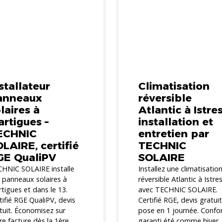
stallateur
Climatisation
anneaux
réversible
laires à
Atlantic à Istres
rtigues –
installation et
ECHNIC
entretien par
LAIRE, certifié
TECHNIC
GE QualiPV
SOLAIRE
HNIC SOLAIRE installe
Installez une climatisatio
 panneaux solaires à
réversible Atlantic à Istre
tigues et dans le 13.
avec TECHNIC SOLAIRE.
tifié RGE QualiPV, devis
Certifié RGE, devis gratuit
tuit. Économisez sur
pose en 1 journée. Confo
re facture dès la 1ère
garanti été comme hiver...