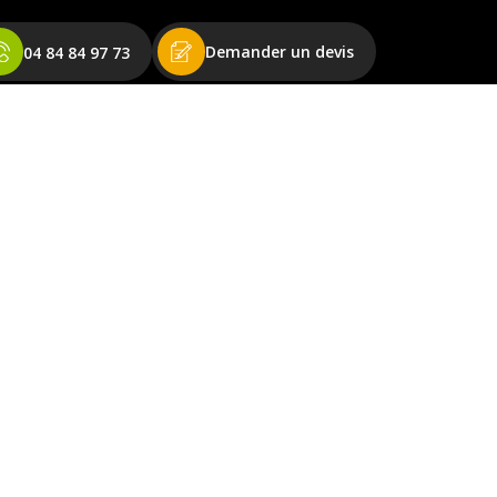
Demander un devis
04 84 84 97 73
Accueil
Panneaux solaires
Pompes à chaleur
ions