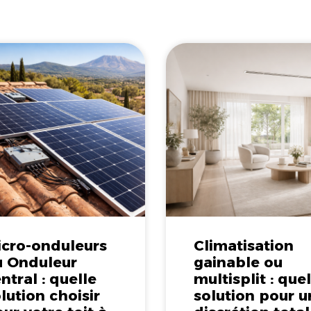
icro-onduleurs
Climatisation
u Onduleur
gainable ou
ntral : quelle
multisplit : que
lution choisir
solution pour u