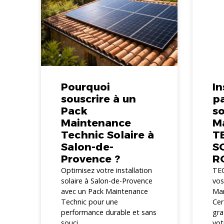
Pourquoi
In
souscrire à un
p
Pack
so
Maintenance
Ma
Technic Solaire à
T
Salon-de-
SO
Provence ?
R
Optimisez votre installation
TEC
solaire à Salon-de-Provence
vos
avec un Pack Maintenance
Mar
Technic pour une
Cer
performance durable et sans
gra
souci....
vot