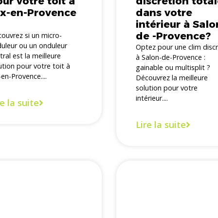
ur votre toit à
discrétion tota
ix-en-Provence
dans votre
intérieur à Salo
de -Provence?
ouvrez si un micro-
uleur ou un onduleur
Optez pour une clim disc
tral est la meilleure
à Salon-de-Provence :
ution pour votre toit à
gainable ou multisplit ?
-en-Provence....
Découvrez la meilleure
solution pour votre
intérieur....
re la suite
Lire la suite