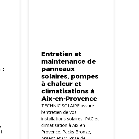
Entretien et
maintenance de
 :
panneaux
solaires, pompes
à chaleur et
climatisations à
Aix-en-Provence
n
TECHNIC SOLAIRE assure
s
l'entretien de vos
installations solaires, PAC et
,
climatisation à Aix-en-
rt
Provence. Packs Bronze,
.
Argent et Or. Prise de